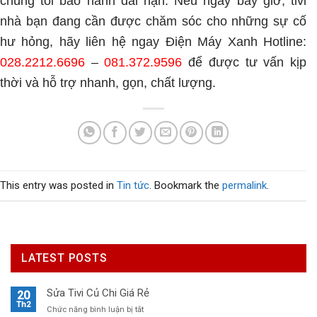
chúng tôi bảo hành dài hạn.
Nếu ngay bây giờ, tivi
nhà bạn đang cần được chăm sóc cho những sự cố
hư hỏng, hãy liên hệ ngay Điện Máy Xanh
Hotline:
028.2212.6696
–
081.372.9596
để được tư vấn kịp
thời và hỗ trợ nhanh, gọn, chất lượng.
This entry was posted in
Tin tức
. Bookmark the
permalink
.
LATEST POSTS
Sửa Tivi Củ Chi Giá Rẻ
20
Th2
ở
Chức năng bình luận bị tắt