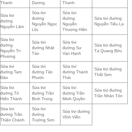
Thanh
Dương
Thanh
Sửa tivi
Sửa tivi
Sửa tivi
đường
đường
Sửa tivi đường
đường
Nguyễn Ngọc
Nguyễn
Nguyễn Tiểu La
Nguyễn Lâm
Lộc
Thượng Hiền
Sửa tivi
Sửa tivi
Sửa tivi
đường
Sửa tivi đường
đường Nhật
đường Sư
Nguyễn Tri
Tạ Quang Bửu
Tảo
Vạn Hạnh
Phương
Sửa tivi
Sửa tivi
Sửa tivi
Sửa tivi đường
đường Tam
đường Tân
đường Thành
Thất Sơn
Đảo
Phước
Thái
Sửa tivi
Sửa tivi
Sửa tivi
Sửa tivi đường
đường Tô
đường Trần
đường Trần
Trần Nhân Tôn
Hiến Thành
Bình Trọng
Minh Quyền
Sửa tivi
Sửa tivi
Sửa tivi đường
đường Trần
đường
Vĩnh Viễn
Thiện Chánh
Trường Sơn