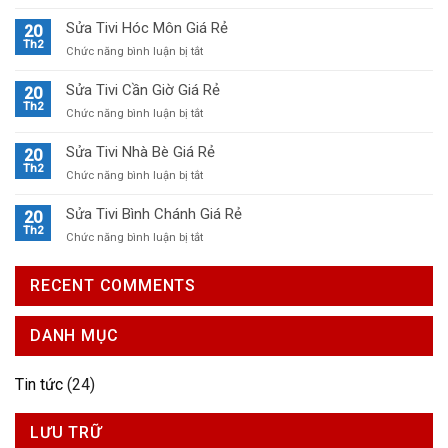
Sửa
Tivi
Sửa Tivi Hóc Môn Giá Rẻ
20
Củ
Th2
ở
Chức năng bình luận bị tắt
Chi
Sửa
Giá
Tivi
Sửa Tivi Cần Giờ Giá Rẻ
20
Rẻ
Hóc
Th2
ở
Chức năng bình luận bị tắt
Môn
Sửa
Giá
Tivi
Sửa Tivi Nhà Bè Giá Rẻ
20
Rẻ
Cần
Th2
ở
Chức năng bình luận bị tắt
Giờ
Sửa
Giá
Tivi
Sửa Tivi Bình Chánh Giá Rẻ
20
Rẻ
Nhà
Th2
ở
Chức năng bình luận bị tắt
Bè
Sửa
Giá
Tivi
Rẻ
RECENT COMMENTS
Bình
Chánh
Giá
DANH MỤC
Rẻ
Tin tức
(24)
LƯU TRỮ