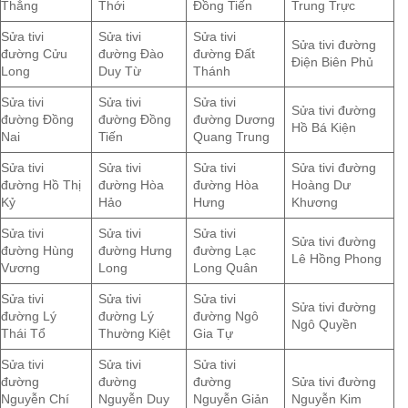
Thắng
Thới
Đồng Tiến
Trung Trực
Sửa tivi
Sửa tivi
Sửa tivi
Sửa tivi đường
đường Cửu
đường Đào
đường Đất
Điện Biên Phủ
Long
Duy Từ
Thánh
Sửa tivi
Sửa tivi
Sửa tivi
Sửa tivi đường
đường Đồng
đường Đồng
đường Dương
Hồ Bá Kiện
Nai
Tiến
Quang Trung
Sửa tivi
Sửa tivi
Sửa tivi
Sửa tivi đường
đường Hồ Thị
đường Hòa
đường Hòa
Hoàng Dư
Kỷ
Hảo
Hưng
Khương
Sửa tivi
Sửa tivi
Sửa tivi
Sửa tivi đường
đường Hùng
đường Hưng
đường Lạc
Lê Hồng Phong
Vương
Long
Long Quân
Sửa tivi
Sửa tivi
Sửa tivi
Sửa tivi đường
đường Lý
đường Lý
đường Ngô
Ngô Quyền
Thái Tổ
Thường Kiệt
Gia Tự
Sửa tivi
Sửa tivi
Sửa tivi
đường
đường
đường
Sửa tivi đường
Nguyễn Chí
Nguyễn Duy
Nguyễn Giản
Nguyễn Kim