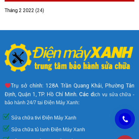
Tháng 2 2022
(24)
Trụ sở chính: 128A Trần Quang Khải, Phường Tân
Định, Quận 1, TP. Hồ Chí Minh.
Các d
ịch vụ sửa chữa -
bảo hành 24/7 tại Điện Máy Xanh:
Sửa chữa tivi Điện Máy Xanh
Sửa chữa tủ lạnh Điện Máy Xanh