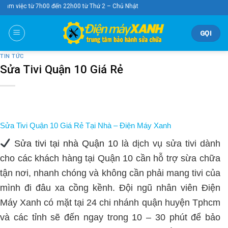
Skip
00 đến 22h00 từ Thứ 2 – Chủ Nhật
to
content
GỌI
TIN TỨC
Sửa Tivi Quận 10 Giá Rẻ
Sửa Tivi Quận 10 Giá Rẻ
Tại Nhà – Điện Máy Xanh
Sửa tivi tại nhà Quận 10
là dịch vụ sửa tivi dành
cho các khách hàng tại Quận 10 cần hỗ trợ sừa chữa
tận nơi, nhanh chóng và không cần phải mang tivi của
mình đi đâu xa cồng kềnh. Đội ngũ nhân viên Điện
Máy Xanh có mặt tại 24 chi nhánh quận huyện Tphcm
và các tỉnh sẽ đến ngay trong 10 – 30 phút để bảo